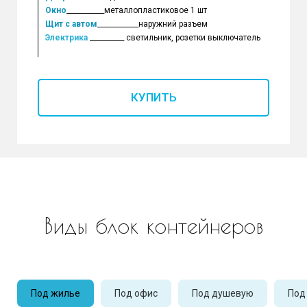
Окно
___________металлопластиковое 1 шт
Щит с автом
____________наружний разъем
Электрика
__________ светильник, розетки выключатель
КУПИТЬ
Виды блок контейнеров
Под жилье
Под офис
Под душевую
Под