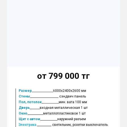
от 799 000 тг
Размер
_______________6
000х2400х2600 мм
Стены
____________________ сэндвич панель
Пол, потолок
____________
мин. вата 100 мм
Дверь
_______входная металлическая 1 шт
Окно
___________металлопластиковое 1 шт
Щит с автом
____________наружний разъем
Электрика
__________ светильник, розетки выключатель